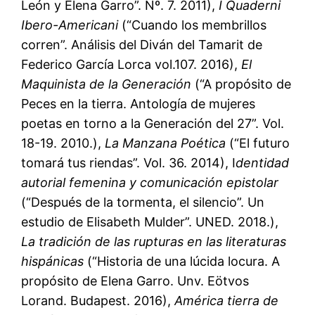
León y Elena Garro”. Nº. 7. 2011),
I Quaderni
Ibero-Americani
(“Cuando los membrillos
corren”. Análisis del Diván del Tamarit de
Federico García Lorca vol.107. 2016),
El
Maquinista de la Generación
(“A propósito de
Peces en la tierra. Antología de mujeres
poetas en torno a la Generación del 27”. Vol.
18-19. 2010.),
La Manzana Poética
(“El futuro
tomará tus riendas”. Vol. 36. 2014), I
dentidad
autorial femenina y comunicación epistolar
(“Después de la tormenta, el silencio”. Un
estudio de Elisabeth Mulder”. UNED. 2018.),
La tradición de las rupturas en las literaturas
hispánicas
(“Historia de una lúcida locura. A
propósito de Elena Garro. Unv. Eötvos
Lorand. Budapest. 2016),
América tierra de