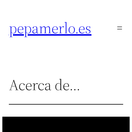
Saltar
al
pepamerlo.es
contenido
Acerca de…